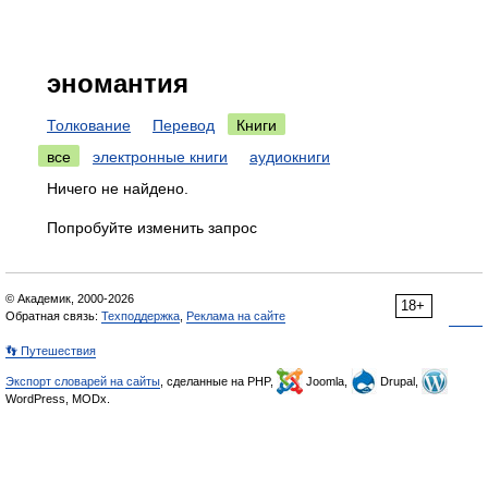
эномантия
Толкование
Перевод
Книги
все
электронные книги
аудиокниги
Ничего не найдено.
Попробуйте изменить запрос
© Академик, 2000-2026
18+
Обратная связь:
Техподдержка
,
Реклама на сайте
👣 Путешествия
Экспорт словарей на сайты
, сделанные на PHP,
Joomla,
Drupal,
WordPress, MODx.